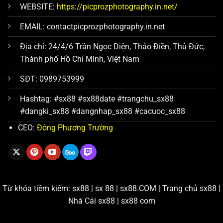
WEBSITE:
https://picprozphotography.in.net/
EMAIL: contactpicprozphotography.in.net
Địa chỉ: 24/4/6 Trần Ngọc Diện, Thảo Điền, Thủ Đức,
Thành phố Hồ Chí Minh, Việt Nam
SĐT: 0989753999
Hashtag: #sx88 #sx88date #trangchu_sx88
#dangki_sx88 #dangnhap_sx88 #cacuoc_sx88
CEO:
Đông Phương Trường
Từ khóa tiềm kiếm: sx88 | sx 88 | sx88.COM | Trang chủ sx88 |
Nhà Cái sx88 | sx88 com