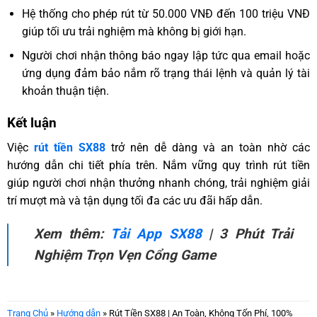
Hệ thống cho phép rút từ 50.000 VNĐ đến 100 triệu VNĐ
giúp tối ưu trải nghiệm mà không bị giới hạn.
Người chơi nhận thông báo ngay lập tức qua email hoặc
ứng dụng đảm bảo nắm rõ trạng thái lệnh và quản lý tài
khoản thuận tiện.
Kết luận
Việc
rút tiền SX88
trở nên dễ dàng và an toàn nhờ các
hướng dẫn chi tiết phía trên. Nắm vững quy trình rút tiền
giúp người chơi nhận thưởng nhanh chóng, trải nghiệm giải
trí mượt mà và tận dụng tối đa các ưu đãi hấp dẫn.
Xem thêm:
Tải App SX88
| 3 Phút Trải
Nghiệm Trọn Vẹn Cổng Game
Trang Chủ
»
Hướng dẫn
»
Rút Tiền SX88 | An Toàn, Không Tốn Phí, 100%