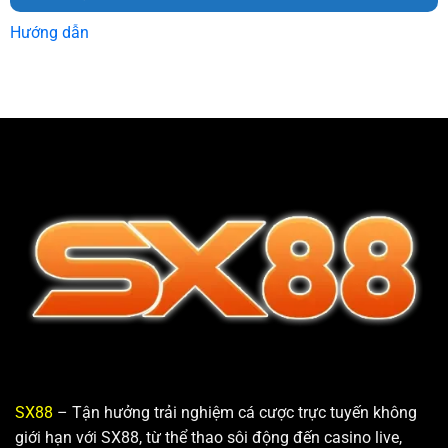
Hướng dẫn
SX88
– Tận hưởng trải nghiệm cá cược trực tuyến không
giới hạn với SX88, từ thể thao sôi động đến casino live,