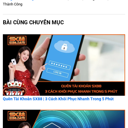
Thành Công
BÀI CÙNG CHUYÊN MỤC
Quên Tài Khoản SX88 | 3 Cách Khôi Phục Nhanh Trong 5 Phút