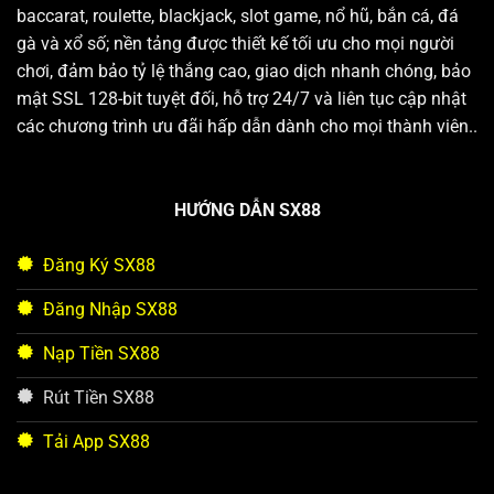
baccarat, roulette, blackjack, slot game, nổ hũ, bắn cá, đá
gà và xổ số; nền tảng được thiết kế tối ưu cho mọi người
chơi, đảm bảo tỷ lệ thắng cao, giao dịch nhanh chóng, bảo
mật SSL 128-bit tuyệt đối, hỗ trợ 24/7 và liên tục cập nhật
các chương trình ưu đãi hấp dẫn dành cho mọi thành viên.
.
HƯỚNG DẪN SX88
Đăng Ký SX88
Đăng Nhập SX88
Nạp Tiền SX88
Rút Tiền SX88
Tải App SX88