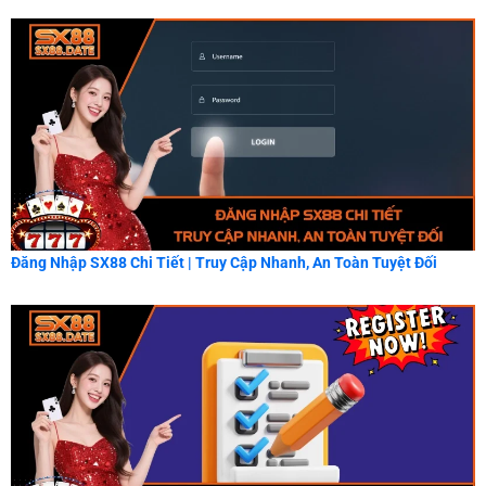
Đăng Nhập SX88 Chi Tiết | Truy Cập Nhanh, An Toàn Tuyệt Đối