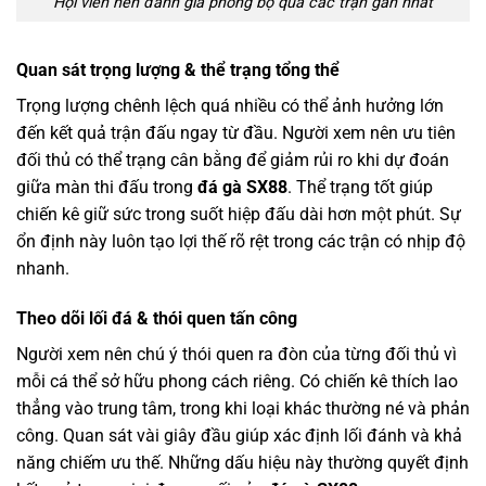
Hội viên nên đánh giá phong bộ qua các trận gần nhất
Quan sát trọng lượng & thể trạng tổng thể
Trọng lượng chênh lệch quá nhiều có thể ảnh hưởng lớn
đến kết quả trận đấu ngay từ đầu. Người xem nên ưu tiên
đối thủ có thể trạng cân bằng để giảm rủi ro khi dự đoán
giữa màn thi đấu trong
đá gà SX88
. Thể trạng tốt giúp
chiến kê giữ sức trong suốt hiệp đấu dài hơn một phút. Sự
ổn định này luôn tạo lợi thế rõ rệt trong các trận có nhịp độ
nhanh.
Theo dõi lối đá & thói quen tấn công
Người xem nên chú ý thói quen ra đòn của từng đối thủ vì
mỗi cá thể sở hữu phong cách riêng. Có chiến kê thích lao
thẳng vào trung tâm, trong khi loại khác thường né và phản
công. Quan sát vài giây đầu giúp xác định lối đánh và khả
năng chiếm ưu thế. Những dấu hiệu này thường quyết định