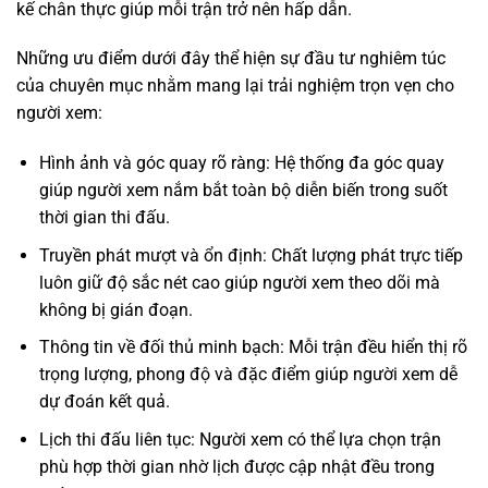
kế chân thực giúp mỗi trận trở nên hấp dẫn.
Những ưu điểm dưới đây thể hiện sự đầu tư nghiêm túc
của chuyên mục nhằm mang lại trải nghiệm trọn vẹn cho
người xem:
Hình ảnh và góc quay rõ ràng: Hệ thống đa góc quay
giúp người xem nắm bắt toàn bộ diễn biến trong suốt
thời gian thi đấu.
Truyền phát mượt và ổn định: Chất lượng phát trực tiếp
luôn giữ độ sắc nét cao giúp người xem theo dõi mà
không bị gián đoạn.
Thông tin về đối thủ minh bạch: Mỗi trận đều hiển thị rõ
trọng lượng, phong độ và đặc điểm giúp người xem dễ
dự đoán kết quả.
Lịch thi đấu liên tục: Người xem có thể lựa chọn trận
phù hợp thời gian nhờ lịch được cập nhật đều trong