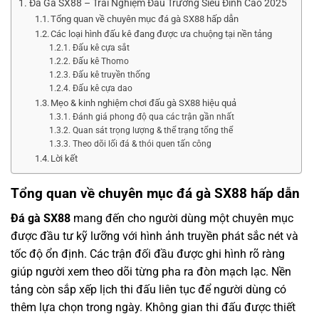
Đá Gà SX88 – Trải Nghiệm Đấu Trường Siêu Đỉnh Cao 2025
Tổng quan về chuyên mục đá gà SX88 hấp dẫn
Các loại hình đấu kê đang được ưa chuộng tại nền tảng
Đấu kê cựa sắt
Đấu kê Thomo
Đấu kê truyền thống
Đấu kê cựa dao
Mẹo & kinh nghiệm chơi đấu gà SX88 hiệu quả
Đánh giá phong độ qua các trận gần nhất
Quan sát trọng lượng & thể trạng tổng thể
Theo dõi lối đá & thói quen tấn công
Lời kết
Tổng quan về chuyên mục đá gà SX88 hấp dẫn
Đá gà SX88
mang đến cho người dùng một chuyên mục
được đầu tư kỹ lưỡng với hình ảnh truyền phát sắc nét và
tốc độ ổn định. Các trận đối đầu được ghi hình rõ ràng
giúp người xem theo dõi từng pha ra đòn mạch lạc. Nền
tảng còn sắp xếp lịch thi đấu liên tục để người dùng có
thêm lựa chọn trong ngày. Không gian thi đấu được thiết