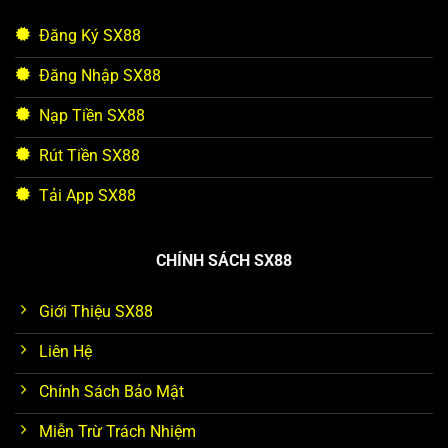
Đăng Ký SX88
Đăng Nhập SX88
Nạp Tiền SX88
Rút Tiền SX88
Tải App SX88
CHÍNH SÁCH SX88
Giới Thiệu SX88
Liên Hệ
Chính Sách Bảo Mật
Miễn Trừ Trách Nhiệm