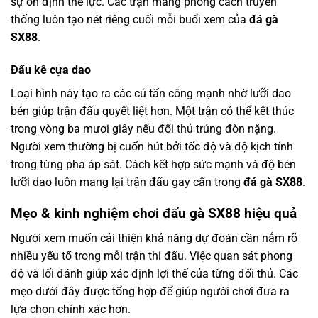
sự ổn định thể lực. Các trận mang phong cách truyền
thống luôn tạo nét riêng cuối mỗi buổi xem của
đá gà
SX88
.
Đấu kê cựa dao
Loại hình này tạo ra các cú tấn công mạnh nhờ lưỡi dao
bén giúp trận đấu quyết liệt hơn. Một trận có thể kết thúc
trong vòng ba mươi giây nếu đối thủ trúng đòn nặng.
Người xem thường bị cuốn hút bởi tốc độ và độ kịch tính
trong từng pha áp sát. Cách kết hợp sức mạnh và độ bén
lưỡi dao luôn mang lại trận đấu gay cấn trong
đá gà SX88
.
Mẹo & kinh nghiệm chơi đấu gà SX88 hiệu quả
Người xem muốn cải thiện khả năng dự đoán cần nắm rõ
nhiều yếu tố trong mỗi trận thi đấu. Việc quan sát phong
độ và lối đánh giúp xác định lợi thế của từng đối thủ. Các
mẹo dưới đây được tổng hợp để giúp người chơi đưa ra
lựa chọn chính xác hơn.