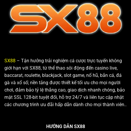
SX88
– Tận hưởng trải nghiệm cá cược trực tuyến không
giới hạn với SX88, từ thể thao sôi động đến casino live,
baccarat, roulette, blackjack, slot game, nổ hũ, bắn cá, đá
gà và xổ số; nền tảng được thiết kế tối ưu cho mọi người
chơi, đảm bảo tỷ lệ thắng cao, giao dịch nhanh chóng, bảo
mật SSL 128-bit tuyệt đối, hỗ trợ 24/7 và liên tục cập nhật
các chương trình ưu đãi hấp dẫn dành cho mọi thành viên.
.
HƯỚNG DẪN SX88